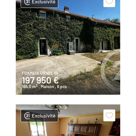
Exclusivité
FOAMEIX ORNEL 55
197 950 €
2
165,0 m
, Maison
, 6 pcs
Exclusivité