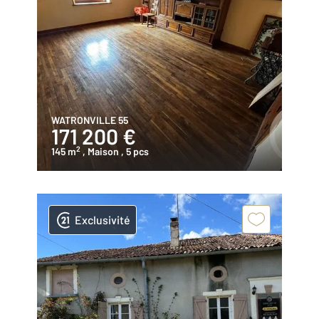
WATRONVILLE 55
171 200 €
2
145 m
, Maison
, 5 pcs
Exclusivité