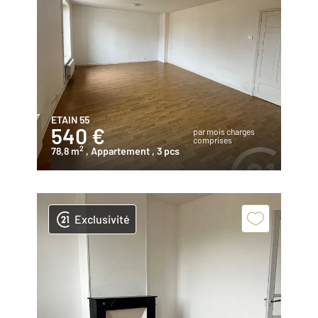
ETAIN 55
540 €
par mois charges
comprises
2
78,8 m
, Appartement
, 3 pcs
Exclusivité