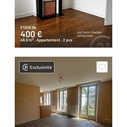
ETAIN 55
400 €
par mois charges
comprises
2
46,9 m
, Appartement
, 2 pcs
Exclusivité